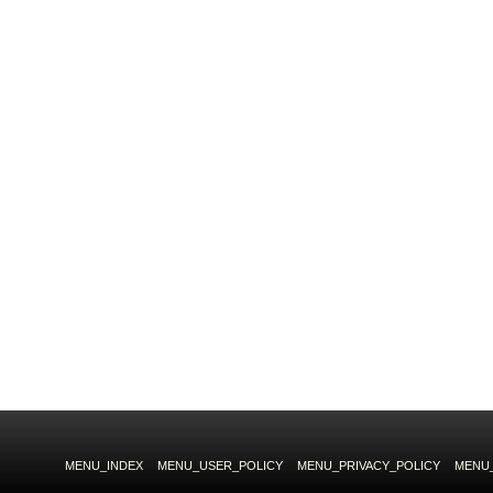
MENU_INDEX
MENU_USER_POLICY
MENU_PRIVACY_POLICY
MENU