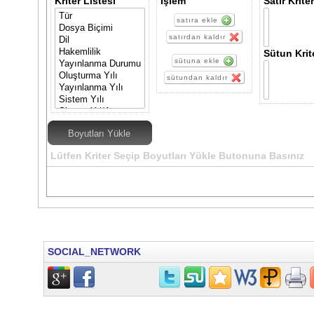
Kriter Listesi
İşlem
Satır Kriter
satıra ekle
satırdan kaldır
Sütun Krite
sütuna ekle
sütundan kaldır
Lütfen Kriter Seçip Boyutları Yükle Butonuna Basınız
SOCIAL_NETWORK